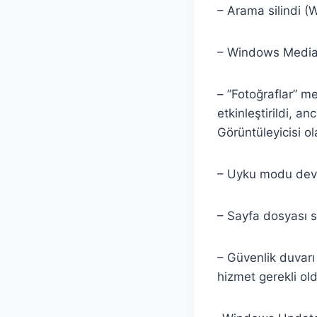
– Arama silindi (
– Windows Media P
– ”Fotoğraflar” m
etkinleştirildi, a
Görüntüleyicisi ol
– Uyku modu devr
– Sayfa dosyası si
– Güvenlik duvarı
hizmet gerekli ol