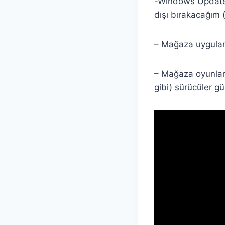
-Windows Update 
dışı bırakacağım 
– Mağaza uygulama
– Mağaza oyunlar
gibi) sürücüler g