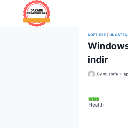
Hoppa
till
innehåll
SOFT,EXE
|
UNCATEG
Windows 
indir
By
mustafa
ap
Health