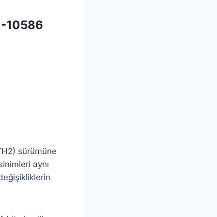
11-10586
 TH2) sürümüne
inimleri aynı
eğişikliklerin