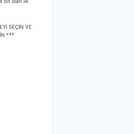
 bit olan ilk
EYİ SEÇİN VE
İN ***