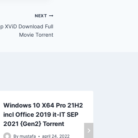
NEXT
ip XViD Download Full
Movie Torrent
Windows 10 X64 Pro 21H2
Windows
incl Office 2019 it-IT SEP
Enterpr
2021 {Gen2} Torrent
2021 Te
Descar
By
mustafa
april 24, 2022