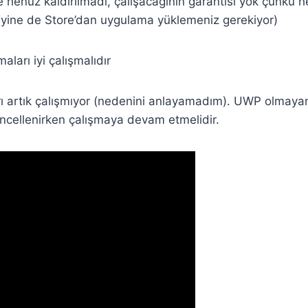
henüz kaldırılmadı, çalışacağının garantisi yok çünkü 
(yine de Store’dan uygulama yüklemeniz gerekiyor)
ları iyi çalışmalıdır
ı artık çalışmıyor (nedenini anlayamadım). UWP olmaya
üncellenirken çalışmaya devam etmelidir.