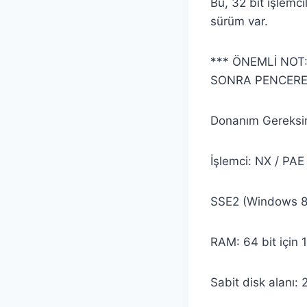
Bu, 32 bit işlemci
sürüm var.
*** ÖNEMLİ NOT:
SONRA PENCEREL
Donanım Gereksin
İşlemci: NX / PAE
SSE2 (Windows 8 ç
RAM: 64 bit için 
Sabit disk alanı: