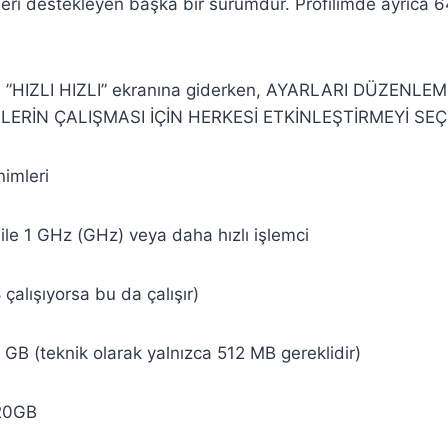
leri destekleyen başka bir sürümdür. Profilimde ayrıca 64
 ”HIZLI HIZLI” ekranına giderken, AYARLARI DÜZENLEM
ERİN ÇALIŞMASI İÇİN HERKESİ ETKİNLEŞTİRMEYİ SEÇ
imleri
 ile 1 GHz (GHz) veya daha hızlı işlemci
alışıyorsa bu da çalışır)
1 GB (teknik olarak yalnızca 512 MB gereklidir)
 20GB