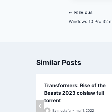
Inläggsnavi
PREVIOUS
Windows 10 Pro 32 e 
Similar Posts
1 Clean
Transformers: Rise of the
nload
Beasts 2023 colslaw full
torrent
 2022
By
mustafa
maj 1, 2022