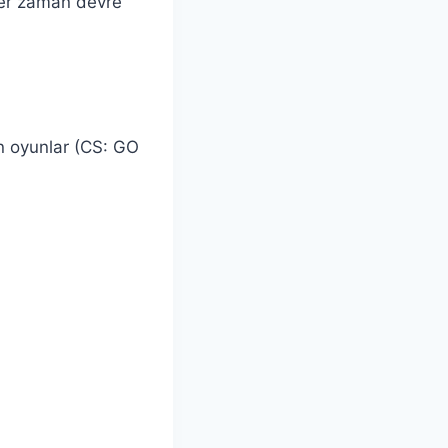
her zaman devre
n oyunlar (CS: GO